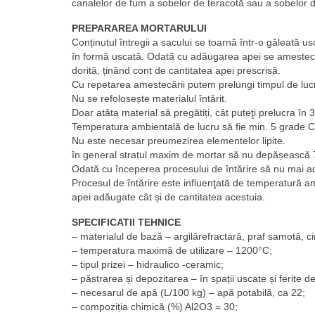
canalelor de fum a sobelor de teracotă sau a sobelor di
PREPARAREA MORTARULUI
Conținutul întregii a sacului se toarnă într-o găleată u
în formă uscată. Odată cu adăugarea apei se amestecă
dorită, ținând cont de cantitatea apei prescrisă.
Cu repetarea amestecării putem prelungi timpul de lucr
Nu se refolosește materialul întărit.
Doar atâta material să pregătiți, cât puteţi prelucra în
Temperatura ambientală de lucru să fie min. 5 grade C
Nu este necesar preumezirea elementelor lipite.
în general stratul maxim de mortar să nu depășească
Odată cu începerea procesului de întărire să nu mai a
Procesul de întărire este influenţată de temperatură 
apei adăugate cât și de cantitatea acestuia.
SPECIFICATII TEHNICE
– materialul de bază – argilărefractară, praf samotă, 
– temperatura maximă de utilizare – 1200°C;
– tipul prizei – hidraulico -ceramic;
– păstrarea și depozitarea – în spații uscate și ferite de
– necesarul de apă (L/100 kg) – apă potabilă, ca 22;
– compoziția chimică (%) Al2O3 = 30;