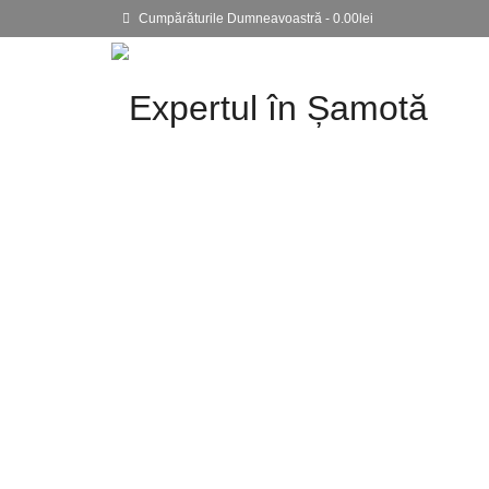
Cumpărăturile Dumneavoastră
-
0.00
lei