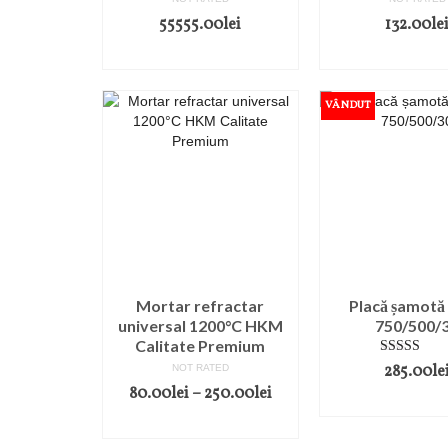
55555.00
lei
132.00
le
SELECT OPTIONS
ADD TO C
VÂNDUT
Mortar refractar
Placă șamotă
universal 1200°C HKM
750/500/
Calitate Premium
Rated
285.00
le
NOT RATED
3.00
80.00
lei
–
250.00
lei
out of 5
READ MO
SELECT OPTIONS