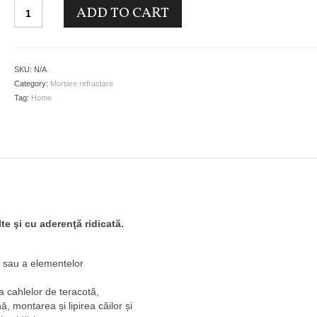
Quantity
ADD TO CART
SKU:
N/A
Category:
Mortare refractare
Tag:
Home
lte şi cu aderenţă ridicată.
 sau a elementelor
ea cahlelor de teracotă,
, montarea și lipirea căilor și