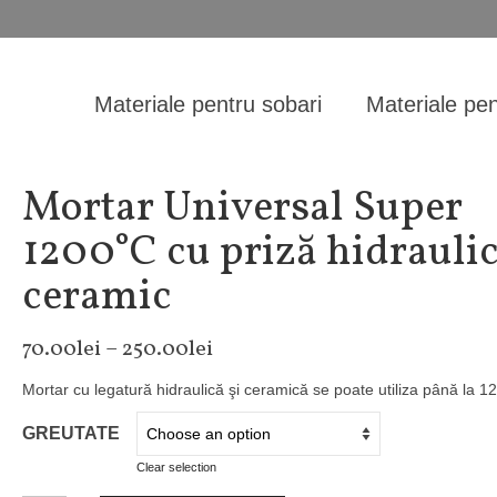
Materiale pentru sobari
Materiale pen
Mortar Universal Super
1200°C cu priză hidrauli
ceramic
70.00
lei
–
250.00
lei
Mortar cu legatură hidraulică şi ceramică se poate utiliza până la 1
GREUTATE
Clear selection