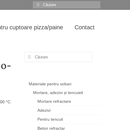
Search
for:
tru cuptoare pizza/paine
Contact
Search
for:
co-
Materiale pentru sobari
Mortare, adezivi și tencuieli
Mortare refractare
200 °C.
Adezivi
Pentru tencuit
Beton refractar