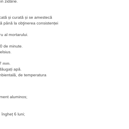
n zidărie.
scată și curată și se amestecă
 până la obţinerea consistenței
u al mortarului.
 30 de minute.
elsius.
 7 mm.
dăugați apă.
ambientală, de temperatura
ciment aluminos;
 îngheț 6 luni;