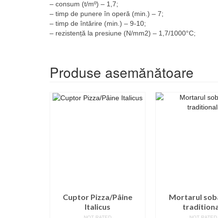
– consum (t/mº) – 1,7;
– timp de punere în operă (min.) – 7;
– timp de întărire (min.) – 9-10;
– rezistență la presiune (N/mm2) – 1,7/1000°C;
Produse asemănătoare
Cuptor Pizza/Pâine
Mortarul sob
Italicus
traditiona
NOT RATED
NOT RATED